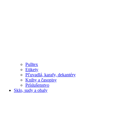
Pulltex
Etikety
Pľuvadlá, karafy, dekantéry
Knihy a časopisy
Príslušenstvo
Sklo, sudy a obaly