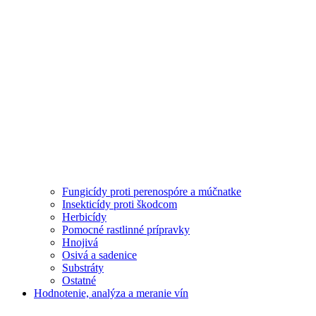
Fungicídy proti perenospóre a múčnatke
Insekticídy proti škodcom
Herbicídy
Pomocné rastlinné prípravky
Hnojivá
Osivá a sadenice
Substráty
Ostatné
Hodnotenie, analýza a meranie vín