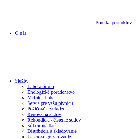
Ponuka produktov
O nás
Služby
Laboratórium
Enologické poradenstvo
Mobilná linka
Servis pre vašu pivnicu
Požičovňa zariadení
Renovácia sudov
Rekondícia / čistenie sudov
Súkromná tlač
Distribúcia a skladovanie
Laserové gravírovanie