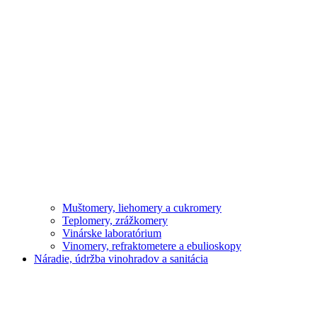
Muštomery, liehomery a cukromery
Teplomery, zrážkomery
Vinárske laboratórium
Vinomery, refraktometere a ebulioskopy
Náradie, údržba vinohradov a sanitácia