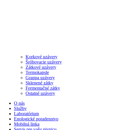
Korkové uzávery
Šróbovacie uzávery
Zátkové uzávery
Termokapsle
Grappa uzávery
Sklenené zátky
Fermentačné zátky
Ostatné uzávery
O nás
Služby
Laboratórium
Enologické poradenstvo
Mobilná linka
Servis pre vašu pivnicu