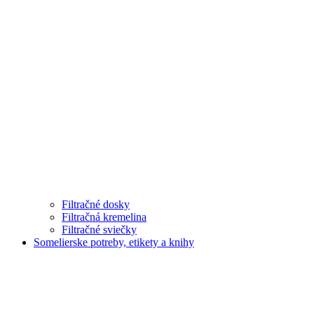
Filtračné dosky
Filtračná kremelina
Filtračné sviečky
Somelierske potreby, etikety a knihy