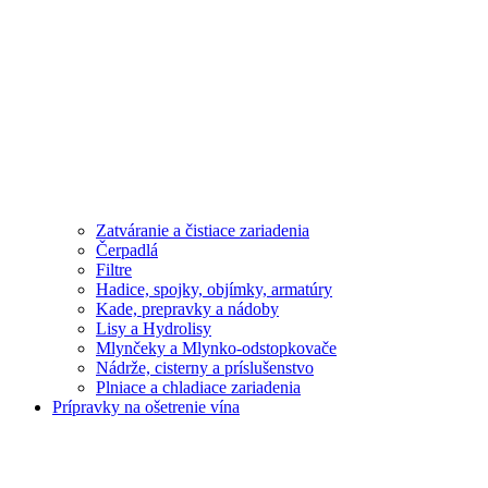
Zatváranie a čistiace zariadenia
Čerpadlá
Filtre
Hadice, spojky, objímky, armatúry
Kade, prepravky a nádoby
Lisy a Hydrolisy
Mlynčeky a Mlynko-odstopkovače
Nádrže, cisterny a príslušenstvo
Plniace a chladiace zariadenia
Prípravky na ošetrenie vína