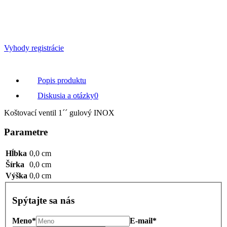
Vyhody registrácie
Popis produktu
Diskusia a otázky
0
Koštovací ventil 1´´ gulový INOX
Parametre
Hĺbka
0,0 cm
Šírka
0,0 cm
Výška
0,0 cm
Spýtajte sa nás
Meno*
E-mail*