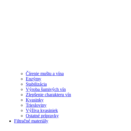
Čírenie muštu a vína
Enzýmy
Stabilizácia
Výroba šumivých vín
Zlepšenie charakteru vín
Kvasinky
Triesloviny
Výživa kvasiniek
Ostatné prípravky
Filtračné materiály