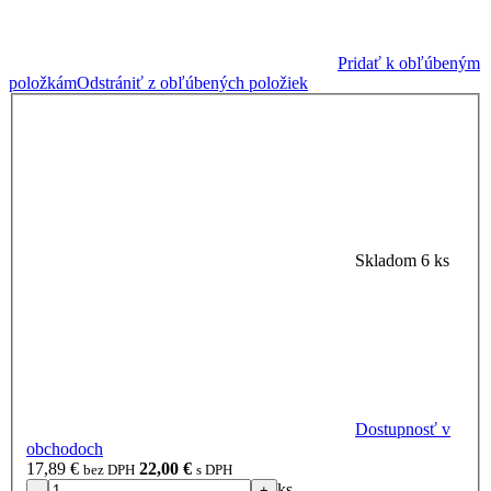
Pridať k obľúbeným
položkám
Odstrániť z obľúbených položiek
Skladom 6 ks
Dostupnosť v
obchodoch
17,89
€
22,00
€
bez DPH
s DPH
ks
-
+