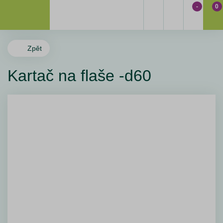
-
0
Zpět
Kartač na flaše -d60