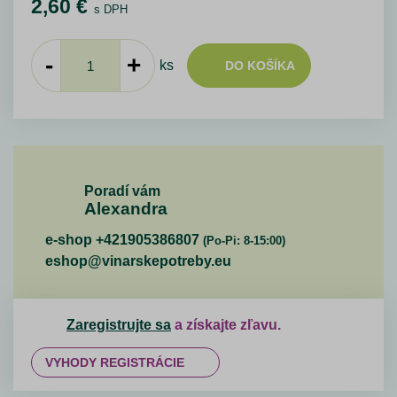
2,60
€
s DPH
-
+
ks
DO KOŠÍKA
Poradí vám
Alexandra
e-shop +421905386807
(Po-Pi: 8-15:00)
eshop@vinarskepotreby.eu
Zaregistrujte sa
a získajte zľavu.
VYHODY REGISTRÁCIE