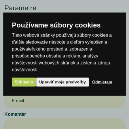
Parametre
Hĺbka
11,2 cm
Používame súbory cookies
Šírka
10,7 cm
Tieto webové stránky používajú súbory cookies a
Výška
10,7 cm
ďalšie sledovacie nástroje s cieľom vylepšenia
používateľského prostredia, zobrazenia
Spýtajte sa nás
prispôsobeného obsahu a reklám, analýzy
návštevnosti webových stránok a zistenia zdroja
Meno*
návštevnosti.
Súhlasím
Upraviť moje predvoľby
Odmietam
E-mail*
Komentár