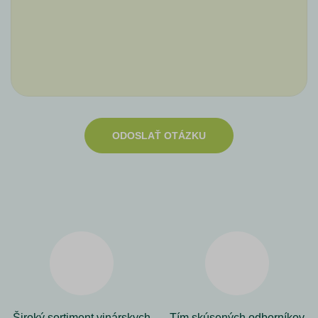
ODOSLAŤ OTÁZKU
Široký sortiment vinárskych
Tím skúsených odborníkov