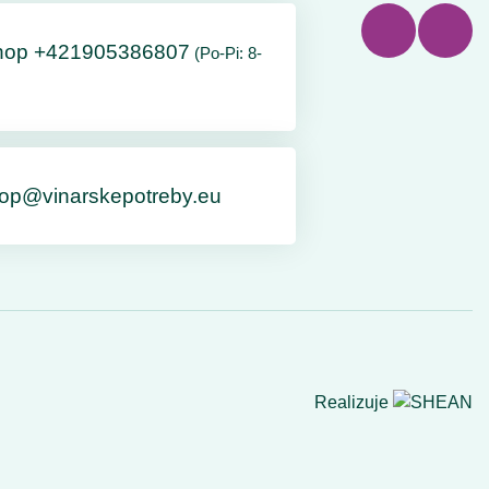
hop +421905386807
(Po-Pi: 8-
op@vinarskepotreby.eu
Realizuje