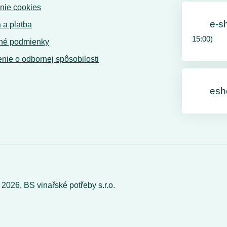
nie cookies
e-s
 a platba
15:00)
né podmienky
nie o odbornej spôsobilosti
esh
©
2026,
BS vinařské potřeby s.r.o.