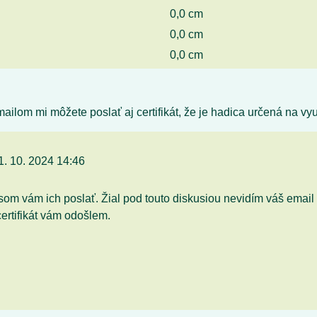
0,0 cm
0,0 cm
0,0 cm
ailom mi môžete poslať aj certifikát, že je hadica určená na vy
. 10. 2024 14:46
y som vám ich poslať. Žial pod touto diskusiou nevidím váš emai
ertifikát vám odošlem.