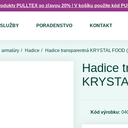
rodukty PULLTEX so zľavou 20% ! V košíku použite kód P
SLUŽBY
PORADENSTVO
KONTAKT
, armatúry
Hadice
Hadice transparentná KRYSTAL FOOD 
Hadice t
KRYSTA
Kód výrobku:
04