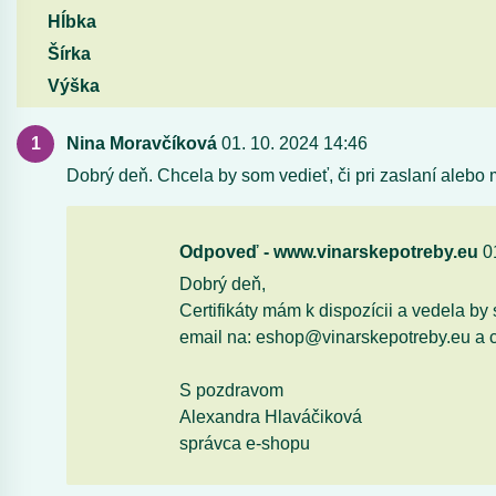
Hĺbka
Šírka
Výška
Nina Moravčíková
01. 10. 2024 14:46
Dobrý deň. Chcela by som vedieť, či pri zaslaní alebo m
Odpoveď - www.vinarskepotreby.eu
01
Dobrý deň,
Certifikáty mám k dispozícii a vedela b
email na: eshop@vinarskepotreby.eu a c
S pozdravom
Alexandra Hlaváčiková
správca e-shopu