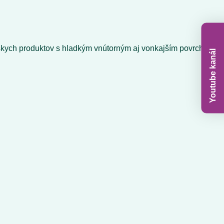
skych produktov s hladkým vnútorným aj vonkajším povrchom.
Youtube kanál