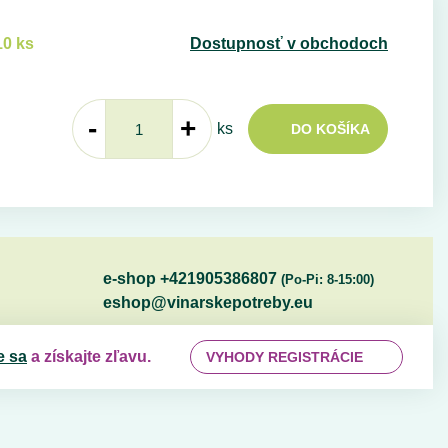
10 ks
Dostupnosť v obchodoch
-
+
ks
DO KOŠÍKA
e-shop +421905386807
(Po-Pi: 8-15:00)
eshop@vinarskepotreby.eu
e sa
a získajte zľavu.
VYHODY REGISTRÁCIE