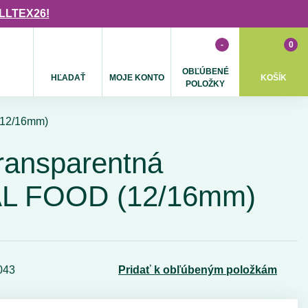
ULLTEX26!
-
0
OBĽÚBENÉ
HĽADAŤ
MOJE KONTO
KOŠÍK
POLOŽKY
(12/16mm)
ransparentná
L FOOD (12/16mm)
043
Pridať k obľúbeným položkám