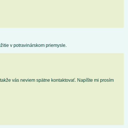
užitie v potravinárskom priemysle.
l takže vás neviem spätne kontaktovať. Napíšte mi prosím