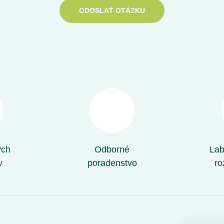
ODOSLAŤ OTÁZKU
ých
Odborné
Lab
v
poradenstvo
ro