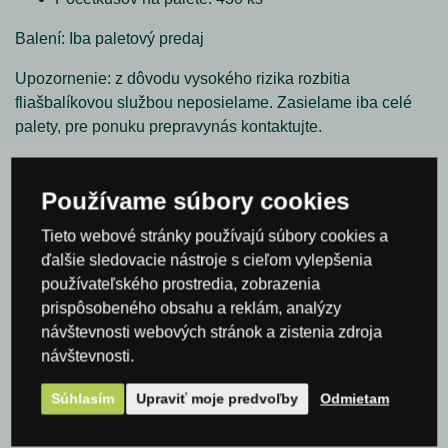
Balení:
Iba paletový predaj
Upozornenie:
z dôvodu vysokého rizika rozbitia
fliašbalíkovou službou neposielame. Zasielame iba celé
palety, pre ponuku prepravynás kontaktujte.
Na tovar sa nevťahuje zákaznícka zľava.
Používame súbory cookies
Fľašky dostupné na objednávku
Tieto webové stránky používajú súbory cookies a
Parametre
ďalšie sledovacie nástroje s cieľom vylepšenia
používateľského prostredia, zobrazenia
Hĺbka
0,0 cm
prispôsobeného obsahu a reklám, analýzy
návštevnosti webových stránok a zistenia zdroja
Šírka
0,0 cm
návštevnosti.
Výška
0,0 cm
Súhlasím
Upraviť moje predvoľby
Odmietam
Spýtajte sa nás