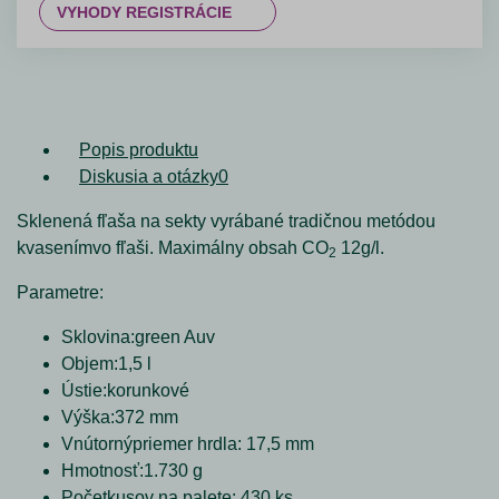
VYHODY REGISTRÁCIE
Popis produktu
Diskusia a otázky
0
Sklenená fľaša na sekty vyrábané tradičnou metódou
kvasenímvo fľaši. Maximálny obsah CO
12g/l.
2
Parametre:
Sklovina:green Auv
Objem:1,5 l
Ústie:korunkové
Výška:372 mm
Vnútornýpriemer hrdla: 17,5 mm
Hmotnosť:1.730 g
Početkusov na palete: 430 ks