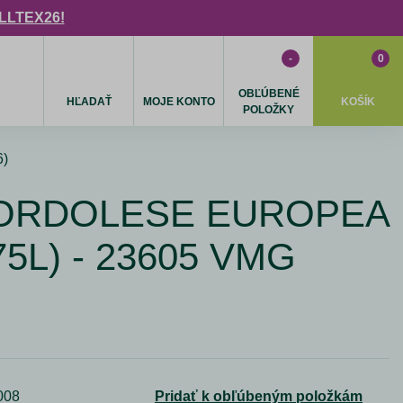
ULLTEX26!
-
0
OBĽÚBENÉ
HĽADAŤ
MOJE KONTO
KOŠÍK
POLOŽKY
6)
BORDOLESE EUROPEA
,75L) - 23605 VMG
008
Pridať k obľúbeným položkám