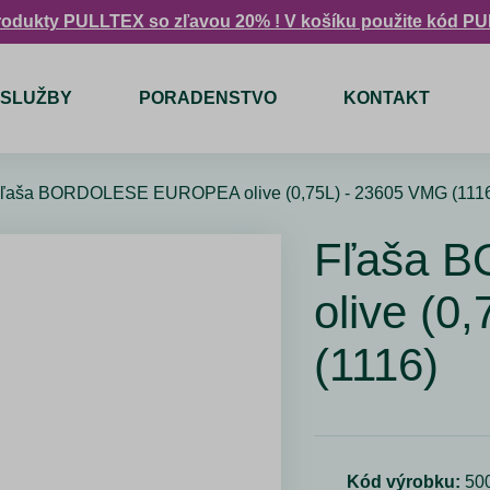
rodukty PULLTEX so zľavou 20% ! V košíku použite kód P
SLUŽBY
PORADENSTVO
KONTAKT
ľaša BORDOLESE EUROPEA olive (0,75L) - 23605 VMG (111
Fľaša 
olive (0
(1116)
Kód výrobku:
50