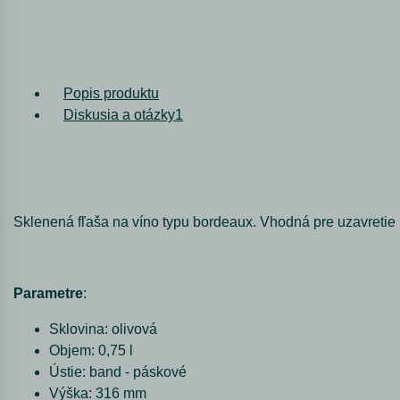
Popis produktu
Diskusia a otázky
1
Sklenená fľaša na víno typu bordeaux. Vhodná pre uzavretie 
Parametre
:
Sklovina: olivová
Objem: 0,75 l
Ústie: band - páskové
Výška: 316 mm