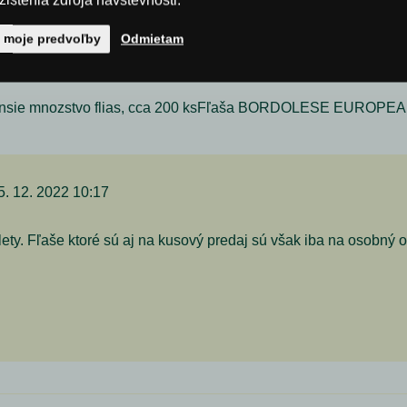
istenia zdroja návštevnosti.
0,0 cm
31,6 cm
ť moje predvoľby
Odmietam
 mensie mnozstvo flias, cca 200 ksFľaša BORDOLESE EUROPEA 
. 12. 2022 10:17
alety. Fľaše ktoré sú aj na kusový predaj sú však iba na osobný 