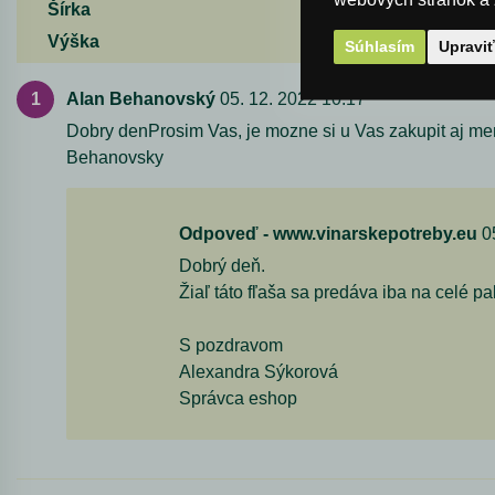
webových stránok a z
Šírka
Výška
Súhlasím
Upravi
Alan Behanovský
05. 12. 2022 10:17
Dobry denProsim Vas, je mozne si u Vas zakupit aj
Behanovsky
Odpoveď - www.vinarskepotreby.eu
05
Dobrý deň.
Žiaľ táto fľaša sa predáva iba na celé p
S pozdravom
Alexandra Sýkorová
Správca eshop