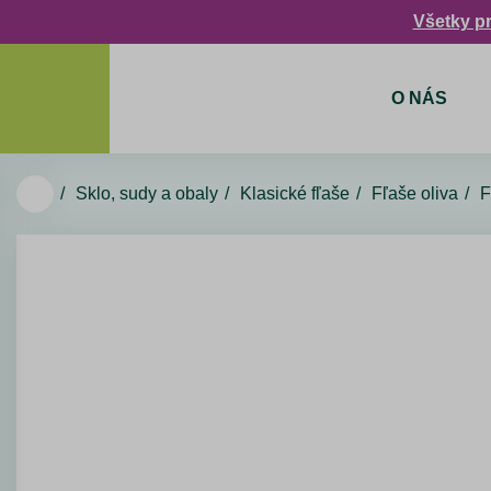
Všetky p
O NÁS
Sklo, sudy a obaly
Klasické fľaše
Fľaše oliva
F