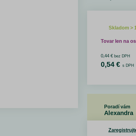
Skladom > 
Tovar len na o
0,44
€
bez DPH
0,54
€
s DPH
Poradí vám
Alexandra
Zaregistrujt