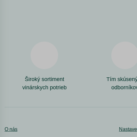
Široký sortiment
Tím skúsen
vinárskych potrieb
odborníko
O nás
Nastave