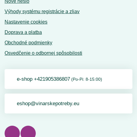
Nové heslo
Výhody systému registrácie a zliav
Nastavenie cookies
Doprava a platba
Obchodné podmienky
Osvedčenie o odbornej spôsobilosti
e-shop +421905386807
(Po-Pi: 8-15:00)
eshop@vinarskepotreby.eu