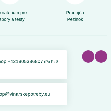
oratórium pre
Predejňa
zbory a testy
Pezinok
hop +421905386807
(Po-Pi: 8-
op@vinarskepotreby.eu