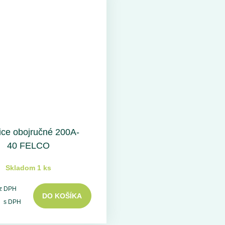
ce obojručné 200A-
40 FELCO
Skladom 1 ks
z DPH
DO KOŠÍKA
s DPH