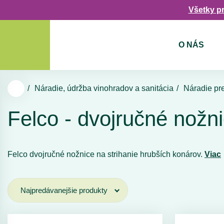
Všetky p
O NÁS
Náradie, údržba vinohradov a sanitácia
Náradie pre
Felco - dvojručné nožn
Felco dvojručné nožnice na strihanie hrubších konárov.
Viac