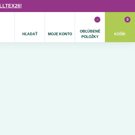
ULLTEX26!
-
0
OBĽÚBENÉ
HĽADAŤ
MOJE KONTO
KOŠÍK
POLOŽKY