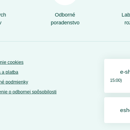
ých
Odborné
Lab
v
poradenstvo
ro
nie cookies
e-s
 a platba
15:00)
né podmienky
nie o odbornej spôsobilosti
esh