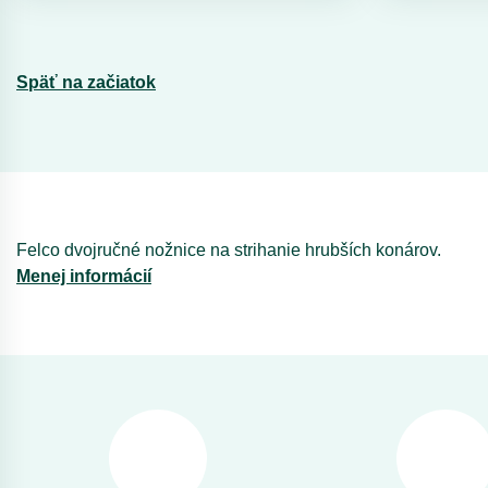
Späť na začiatok
Felco dvojručné nožnice na strihanie hrubších konárov.
Menej informácií