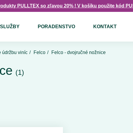
rodukty PULLTEX so zľavou 20% ! V košíku použite kód P
SLUŽBY
PORADENSTVO
KONTAKT
 údržbu viníc
Felco
Felco - dvojručné nožnice
ice
(1)