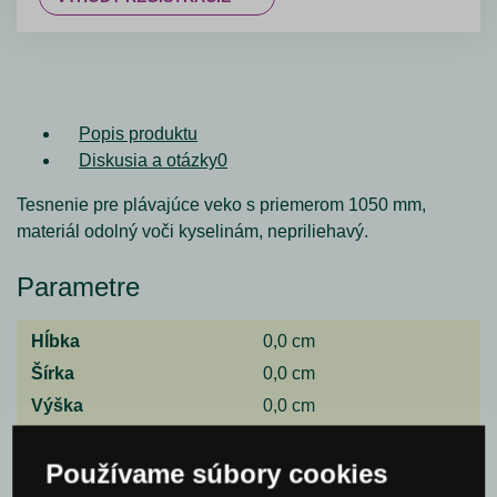
Popis produktu
Diskusia a otázky
0
Tesnenie pre plávajúce veko s priemerom 1050 mm,
materiál odolný voči kyselinám, nepriliehavý.
Parametre
Hĺbka
0,0 cm
Šírka
0,0 cm
Výška
0,0 cm
Spýtajte sa nás
Používame súbory cookies