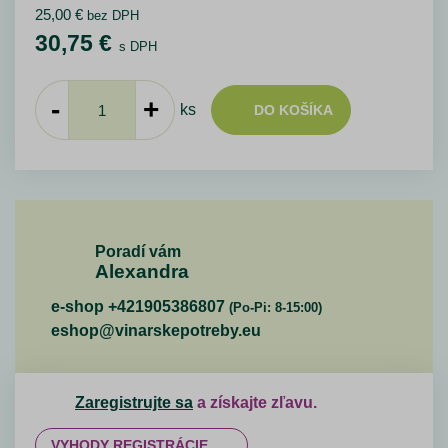
25,00
€
bez DPH
30,75
€
s DPH
-
+
ks
DO KOŠÍKA
Poradí vám
Alexandra
e-shop +421905386807
(Po-Pi: 8-15:00)
eshop@vinarskepotreby.eu
Zaregistrujte sa
a získajte zľavu.
VYHODY REGISTRÁCIE