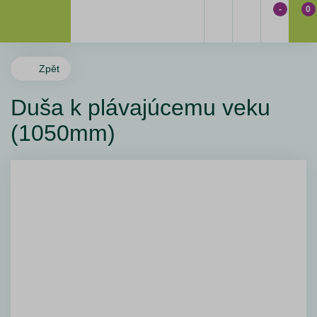
-
0
Zpět
Duša k plávajúcemu veku
(1050mm)