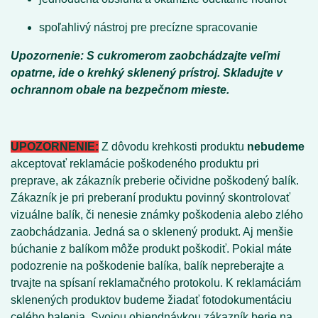
spoľahlivý nástroj pre precízne spracovanie
Upozornenie: S cukromerom zaobchádzajte veľmi
opatrne, ide o krehký sklenený prístroj. Skladujte v
ochrannom obale na bezpečnom mieste.
UPOZORNENIE:
Z dôvodu krehkosti produktu
nebudeme
akceptovať reklamácie poškodeného produktu pri
preprave, ak zákazník preberie očividne poškodený balík.
Zákazník je pri preberaní produktu povinný skontrolovať
vizuálne balík, či nenesie známky poškodenia alebo zlého
zaobchádzania. Jedná sa o sklenený produkt. Aj menšie
búchanie z balíkom môže produkt poškodiť. Pokial máte
podozrenie na poškodenie balíka, balík nepreberajte a
trvajte na spísaní reklamačného protokolu. K reklamáciám
sklenených produktov budeme žiadať fotodokumentáciu
celého balenia. Svojou objendnávkou zákazník berie na