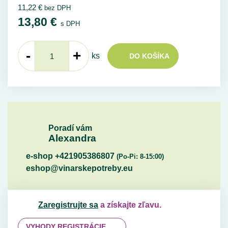
11,22
€
bez DPH
13,80
€
s DPH
-
+
ks
DO KOŠÍKA
Poradí vám
Alexandra
e-shop +421905386807
(Po-Pi: 8-15:00)
eshop@vinarskepotreby.eu
Zaregistrujte sa
a získajte zľavu.
VYHODY REGISTRÁCIE