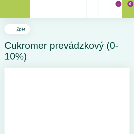
-
0
Zpět
Cukromer prevádzkový (0-
10%)