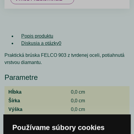
Popis produktu
Diskusia a otázky
0
Praktická brúska
FELCO 903
z tvrdenej oceli, potiahnutá
vrstvou diamantu.
Parametre
Hĺbka
0,0 cm
Šírka
0,0 cm
Výška
0,0 cm
Spýtajte sa nás
Používame súbory cookies