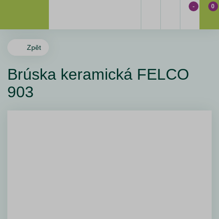
-
0
Zpět
Brúska keramická FELCO
903