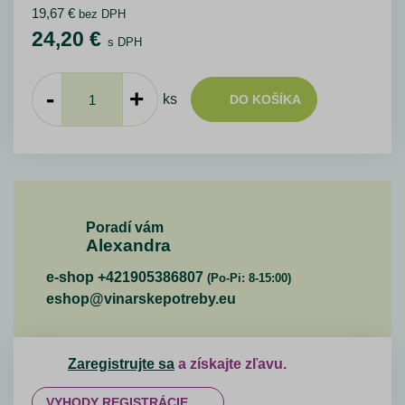
19,67
€
bez DPH
24,20
€
s DPH
-
+
ks
DO KOŠÍKA
Poradí vám
Alexandra
e-shop +421905386807
(Po-Pi: 8-15:00)
eshop@vinarskepotreby.eu
Zaregistrujte sa
a získajte zľavu.
VYHODY REGISTRÁCIE