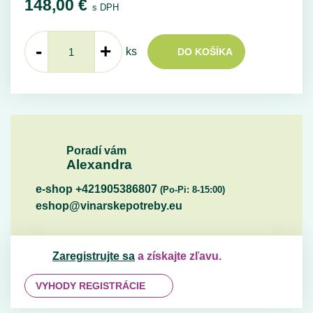
148,00
€
s DPH
-
+
ks
DO KOŠÍKA
Poradí vám
Alexandra
e-shop +421905386807
(Po-Pi: 8-15:00)
eshop@vinarskepotreby.eu
Zaregistrujte sa
a získajte zľavu.
VYHODY REGISTRÁCIE