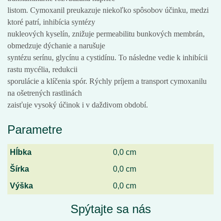
listom. Cymoxanil preukazuje niekoľko spôsobov účinku, medzi
ktoré patrí, inhibícia syntézy
nukleových kyselín, znižuje permeabilitu bunkových membrán,
obmedzuje dýchanie a narušuje
syntézu serínu, glycínu a cystidínu. To následne vedie k inhibícii
rastu mycélia, redukcii
sporulácie a klíčenia spór. Rýchly príjem a transport cymoxanilu
na ošetrených rastlinách
zaisťuje vysoký účinok i v daždivom období.
Parametre
Hĺbka
0,0 cm
Šírka
0,0 cm
Výška
0,0 cm
Spýtajte sa nás