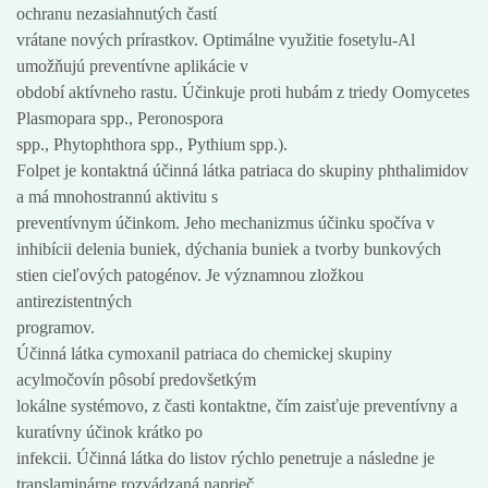
ochranu nezasiahnutých častí
vrátane nových prírastkov. Optimálne využitie fosetylu-Al
umožňujú preventívne aplikácie v
období aktívneho rastu. Účinkuje proti hubám z triedy Oomycetes
Plasmopara spp., Peronospora
spp., Phytophthora spp., Pythium spp.).
Folpet je kontaktná účinná látka patriaca do skupiny phthalimidov
a má mnohostrannú aktivitu s
preventívnym účinkom. Jeho mechanizmus účinku spočíva v
inhibícii delenia buniek, dýchania buniek a tvorby bunkových
stien cieľových patogénov. Je významnou zložkou
antirezistentných
programov.
Účinná látka cymoxanil patriaca do chemickej skupiny
acylmočovín pôsobí predovšetkým
lokálne systémovo, z časti kontaktne, čím zaisťuje preventívny a
kuratívny účinok krátko po
infekcii. Účinná látka do listov rýchlo penetruje a následne je
translaminárne rozvádzaná naprieč