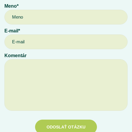
Meno*
E-mail*
Komentár
ODOSLAŤ OTÁZKU