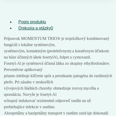
Popis produktu
Diskusia a otázky
0
Prípravok MOMENTUM TRIO® je trojzložkový kombinovaný
fungicíd s lokálne systémovým,
systémovým, kontaktným (protektívnym) a kuratívnym účinkom
na báze účinných látok fosetylAl, folpet a cymoxanil.
Fosetyl-Al je systémová účinná látka zo skupiny ethylfosfonátov.
Preventívne aplikovaný
priamo inhibuje klíčenie spór a prenikanie patogéna do rastlinných
pletív. Pri zásahu v neskorších
vývojových štádiách choroby obmedzuje rozvoj mycélia a
sporuláciu. Navyše je fosetyl-Al
schopný indukovať rezistentnú odpoveď rastlín na už
prebiehajúce infekcie v rastline.
Akropetálny a bazipetálny transport v rastline zaisťuje dokonalú